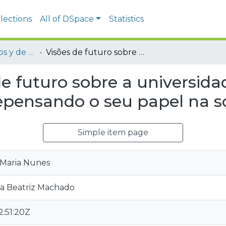
lections
All of DSpace
Statistics
Contextos críticos y de emergencia: COVID-19
Visões de futuro sobre a universidade pública brasileira no pós-pandemia: repensando o seu papel na sociedade.
e futuro sobre a universidad
epensando o seu papel na s
Simple item page
 Maria Nunes
ria Beatriz Machado
:51:20Z