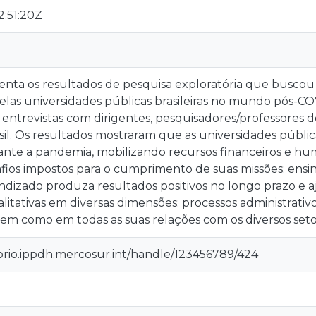
:51:20Z
enta os resultados de pesquisa exploratória que buscou r
elas universidades públicas brasileiras no mundo pós-CO
ntrevistas com dirigentes, pesquisadores/professores d
sil. Os resultados mostraram que as universidades públic
ante a pandemia, mobilizando recursos financeiros e h
fios impostos para o cumprimento de suas missões: ensi
dizado produza resultados positivos no longo prazo e aj
tativas em diversas dimensões: processos administrativo
 bem como em todas as suas relações com os diversos set
torio.ippdh.mercosur.int/handle/123456789/424