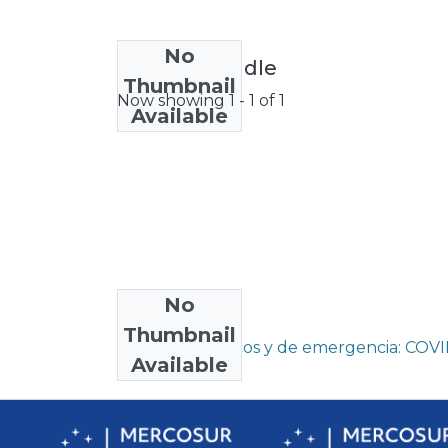
No
License bundle
Thumbnail
Now showing
1 - 1 of 1
Available
No
Collections
Thumbnail
Contextos críticos y de emergencia: COVI
Available