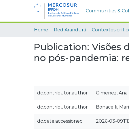
Communities & Col
Home
Red Arandurã
Publication:
Visões d
no pós-pandemia: r
dc.contributor.author
Gimenez, Ana
dc.contributor.author
Bonacelli, Ma
dc.date.accessioned
2026-03-09T12