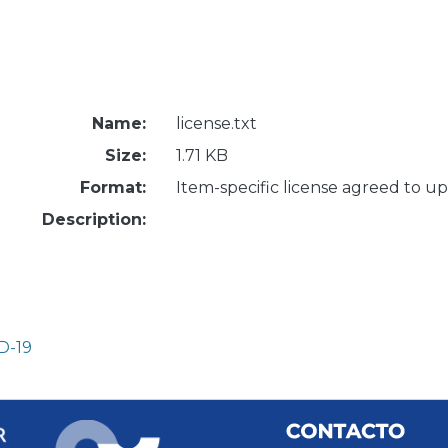
Name:
license.txt
Size:
1.71 KB
Format:
Item-specific license agreed to u
Description:
D-19