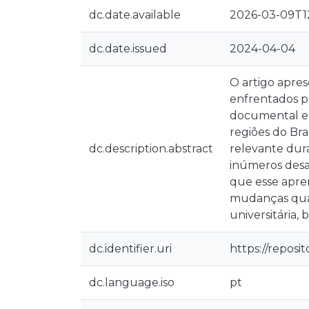
dc.date.available
2026-03-09T12
dc.date.issued
2024-04-04
O artigo apres
enfrentados p
documental e e
regiões do Bra
dc.description.abstract
relevante dur
inúmeros desa
que esse apren
mudanças quali
universitária,
dc.identifier.uri
https://reposi
dc.language.iso
pt